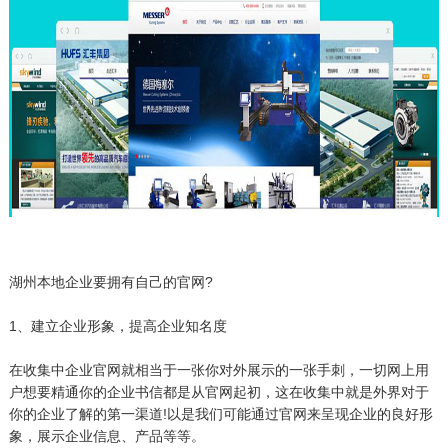
湖州本地企业要拥有自己的官网?
1、建立企业形象，提高企业知名度
在收集中企业官网就相当于一张你对外展示的一张手刺，一切网上用
户想要精通你的企业书信都是从官网起初，这在收集中就是外界对于
你的企业了解的第一渠道!以是我们可能通过官网来呈现企业的良好形
象，展示企业信息、产品等等。