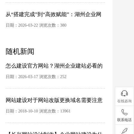
从“搭建完成”到“高效赋能”：湖州企业网
站优化的七大核心策略
日期：2026-03-22 浏览次数：380
随机新闻
怎么建设官方网站？湖州企业建站必看的
15个关键步骤
日期：2026-03-17 浏览次数：252
网站建设对于网站改版更换域名需要注意
在线咨询
的事项?
日期：2018-10-10 浏览次数：13961
联系电话