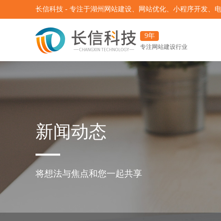
长信科技 - 专注于湖州网站建设、网站优化、小程序开发、
9年
专注网站建设行业
新闻动态
将想法与焦点和您一起共享