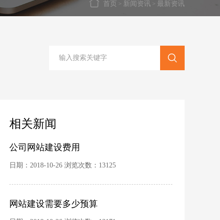
首页
新闻资讯
最新资讯
>
>
相关新闻
公司网站建设费用
日期：2018-10-26 浏览次数：13125
网站建设需要多少预算