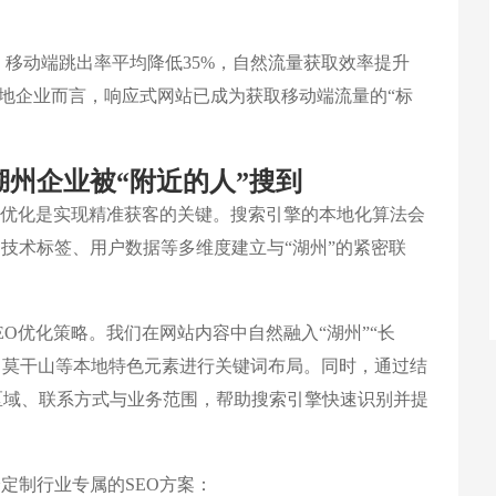
移动端跳出率平均降低35%，自然流量获取效率提升
本地企业而言，响应式网站已成为获取移动端流量的“标
湖州企业被“附近的人”搜到
O优化是实现精准获客的关键。搜索引擎的本地化算法会
技术标签、用户数据等多维度建立与“湖州”的紧密联
O优化策略。我们在网站内容中自然融入“湖州”“长
太湖、莫干山等本地特色元素进行关键词布局。同时，通过结
务区域、联系方式与业务范围，帮助搜索引擎快速识别并提
定制行业专属的SEO方案：