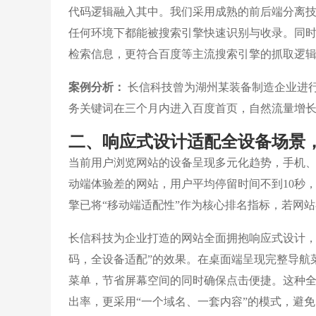
代码逻辑融入其中。我们采用成熟的前后端分离
任何环境下都能被搜索引擎快速识别与收录。同
检索信息，更符合百度等主流搜索引擎的抓取逻
案例分析：
长信科技曾为湖州某装备制造企业进行
务关键词在三个月内进入百度首页，自然流量增长了
二、响应式设计适配全设备场景
当前用户浏览网站的设备呈现多元化趋势，手机
动端体验差的网站，用户平均停留时间不到10秒
擎已将“移动端适配性”作为核心排名指标，若网
长信科技为企业打造的网站全面拥抱响应式设计，依
码，全设备适配”的效果。在桌面端呈现完整导航
菜单，节省屏幕空间的同时确保点击便捷。这种
出率，更采用“一个域名、一套内容”的模式，避