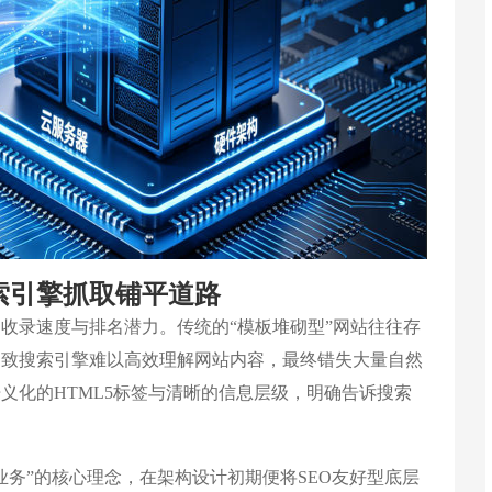
索引擎抓取铺平道路
收录速度与排名潜力。传统的“模板堆砌型”网站往往存
导致搜索引擎难以高效理解网站内容，最终错失大量自然
义化的HTML5标签与清晰的信息层级，明确告诉搜索
业务”的核心理念，在架构设计初期便将SEO友好型底层